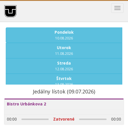
Toggl
navig
Pondelok
10.08.2026
Utorok
11.08.2026
Streda
12.08.2026
Štvrtok
13.08.2026
Jedálny lístok (09.07.2026)
Piatok
14.08.2026
Bistro Urbánkova 2
Pondelok
17.08.2026
00:00
Zatvorené
00:00
Utorok