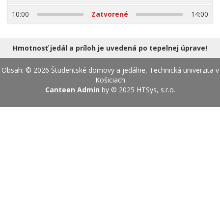
17.08.2026
10:00
Zatvorené
14:00
Hmotnosť jedál a príloh je uvedená po tepelnej úprave!
Obsah: © 2026 Študentské domovy a jedálne, Technická univerzita v
Košiciach
Canteen Admin
by © 2025
HTSys, s.r.o.