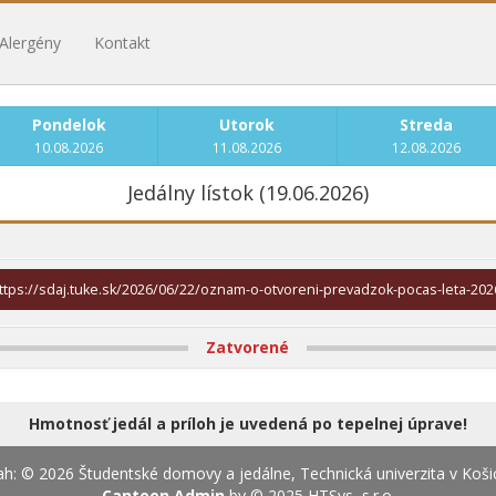
Alergény
Kontakt
Pondelok
Utorok
Streda
10.08.2026
11.08.2026
12.08.2026
Jedálny lístok (19.06.2026)
ttps://sdaj.tuke.sk/2026/06/22/oznam-o-otvoreni-prevadzok-pocas-leta-202
Zatvorené
Hmotnosť jedál a príloh je uvedená po tepelnej úprave!
h: © 2026 Študentské domovy a jedálne, Technická univerzita v Koši
Canteen Admin
by © 2025
HTSys, s.r.o.