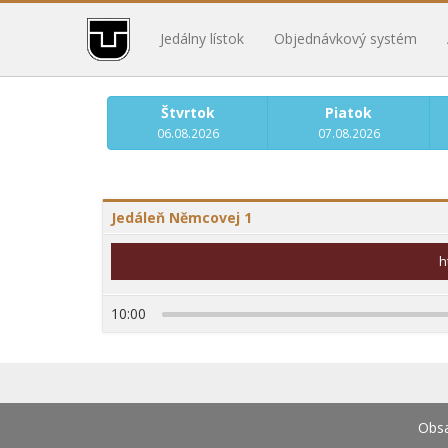
Jedálny lístok
Objednávkový systém
Štvrtok
Piatok
06.08.2026
07.08.2026
Jedáleň Němcovej 1
h
10:00
Obsa