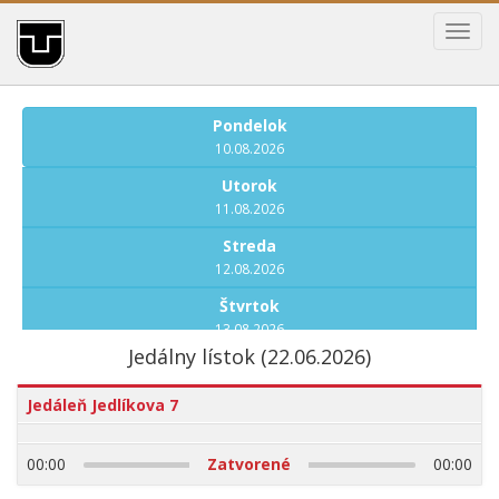
Toggl
navig
Pondelok
10.08.2026
Utorok
11.08.2026
Streda
12.08.2026
Štvrtok
13.08.2026
Jedálny lístok (22.06.2026)
Piatok
14.08.2026
Jedáleň Jedlíkova 7
Pondelok
17.08.2026
00:00
Zatvorené
00:00
Utorok