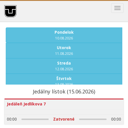
Toggl
navig
Pondelok
10.08.2026
Utorok
11.08.2026
Streda
12.08.2026
Štvrtok
13.08.2026
Jedálny lístok (15.06.2026)
Piatok
14.08.2026
Jedáleň Jedlíkova 7
Pondelok
17.08.2026
00:00
Zatvorené
00:00
Utorok