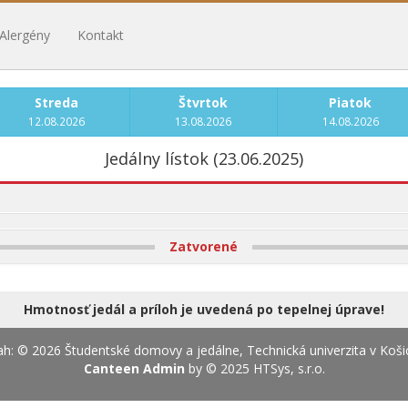
Alergény
Kontakt
Streda
Štvrtok
Piatok
12.08.2026
13.08.2026
14.08.2026
Jedálny lístok (23.06.2025)
Zatvorené
Hmotnosť jedál a príloh je uvedená po tepelnej úprave!
h: © 2026 Študentské domovy a jedálne, Technická univerzita v Koši
Canteen Admin
by © 2025
HTSys, s.r.o.