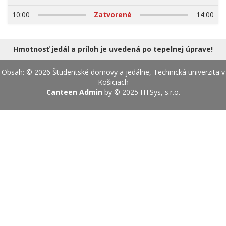
17.08.2026
10:00
Zatvorené
14:00
Hmotnosť jedál a príloh je uvedená po tepelnej úprave!
Obsah: © 2026 Študentské domovy a jedálne, Technická univerzita v
Košiciach
Canteen Admin
by © 2025
HTSys, s.r.o.