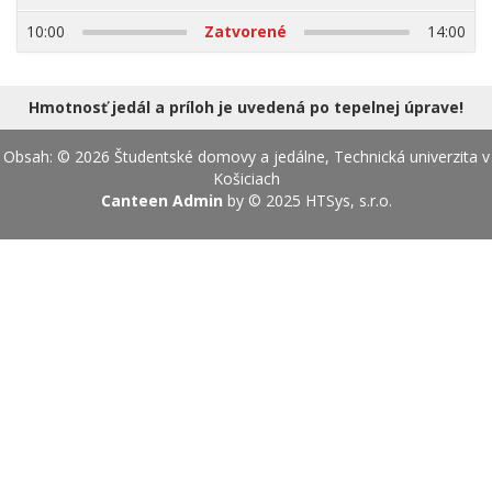
17.08.2026
10:00
Zatvorené
14:00
Hmotnosť jedál a príloh je uvedená po tepelnej úprave!
Obsah: © 2026 Študentské domovy a jedálne, Technická univerzita v
Košiciach
Canteen Admin
by © 2025
HTSys, s.r.o.