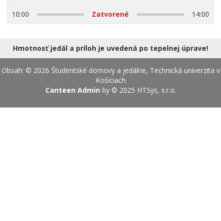
17.08.2026
10:00
Zatvorené
14:00
Hmotnosť jedál a príloh je uvedená po tepelnej úprave!
Obsah: © 2026 Študentské domovy a jedálne, Technická univerzita v
Košiciach
Canteen Admin
by © 2025
HTSys, s.r.o.