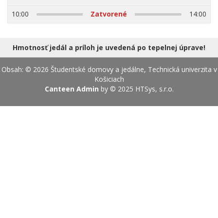
17.08.2026
10:00
Zatvorené
14:00
Hmotnosť jedál a príloh je uvedená po tepelnej úprave!
Obsah: © 2026 Študentské domovy a jedálne, Technická univerzita v
Košiciach
Canteen Admin
by © 2025
HTSys, s.r.o.