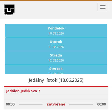
Toggl
navig
Pondelok
10.08.2026
Utorok
11.08.2026
Streda
12.08.2026
Štvrtok
13.08.2026
Jedálny lístok (18.06.2025)
Piatok
14.08.2026
Jedáleň Jedlíkova 7
Pondelok
17.08.2026
00:00
Zatvorené
00:00
Utorok