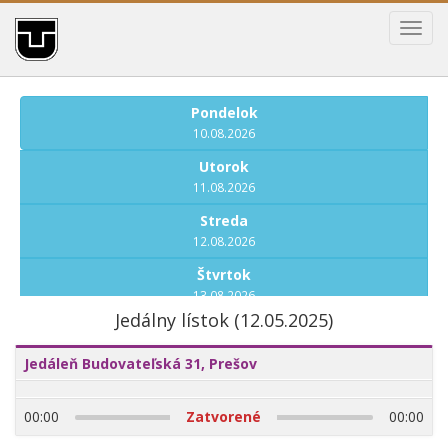
Toggl
navig
Pondelok
10.08.2026
Utorok
11.08.2026
Streda
12.08.2026
Štvrtok
13.08.2026
Jedálny lístok (12.05.2025)
Piatok
14.08.2026
Jedáleň Budovateľská 31, Prešov
Pondelok
17.08.2026
00:00
Zatvorené
00:00
Utorok