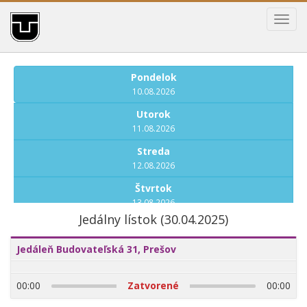
Toggl
navig
Pondelok
10.08.2026
Utorok
11.08.2026
Streda
12.08.2026
Štvrtok
13.08.2026
Jedálny lístok (30.04.2025)
Piatok
14.08.2026
Jedáleň Budovateľská 31, Prešov
Pondelok
17.08.2026
00:00
Zatvorené
00:00
Utorok